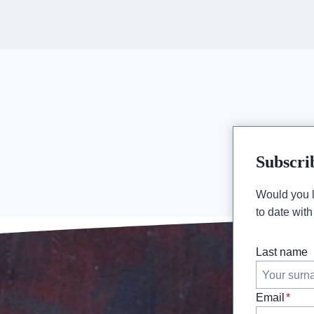
Subscri
Would you li
to date wit
Last name
Email
*