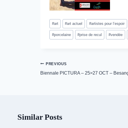
Post
#
art
#
art actuel
#
artistes pour l’espoir
Tags:
#
porcelaine
#
prise de recul
#
vendée
Post
PREVIOUS
Biennale PICTURA – 25>27 OCT – Besan
navigation
Similar Posts