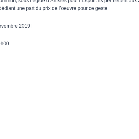
mun, sous l’égide d’Artistes pour l’Espoir. Ils permettent aux 
dédiant une part du prix de l’oeuvre pour ce geste.
ovembre 2019 !
9h00