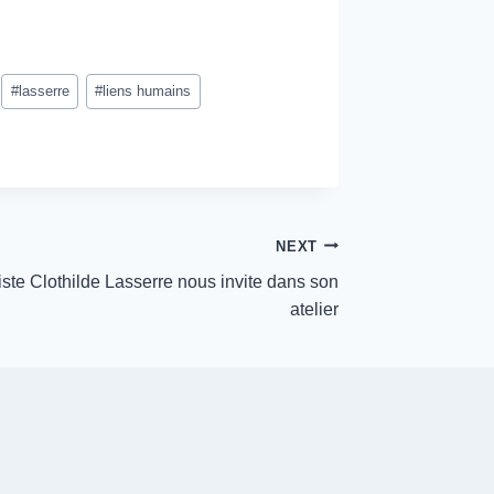
#
lasserre
#
liens humains
NEXT
iste Clothilde Lasserre nous invite dans son
atelier