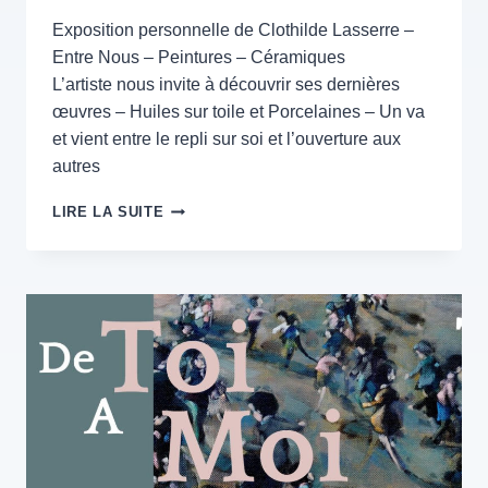
Exposition personnelle de Clothilde Lasserre –
Entre Nous – Peintures – Céramiques
L’artiste nous invite à découvrir ses dernières
œuvres – Huiles sur toile et Porcelaines – Un va
et vient entre le repli sur soi et l’ouverture aux
autres
EXPOSITION
LIRE LA SUITE
PERSONNELLE
« ENTRE
NOUS »
–
11
JANV
>
24
FEV
2023
–
LA