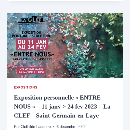
« LES
LIENS »
–
26
FÉVRIER
>
15
MARS
2024
–
ESPACE
BEAUJON
–
PARIS
8ÈME
EXPOSITIONS
Exposition personnelle « ENTRE
NOUS » – 11 janv > 24 fev 2023 – La
CLEF – Saint-Germain-en-Laye
Par
Clothilde Lasserre
6 décembre 2022