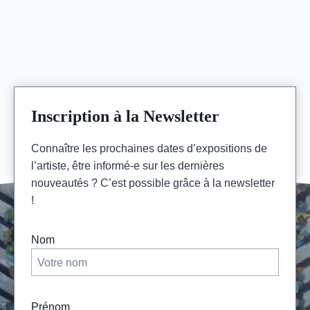
TOI
A
MOI »
–
9
NOV
>
18
DEC
Inscription à la Newsletter
2022
–
Connaître les prochaines dates d’expositions de
ESPACE
l’artiste, être informé-e sur les dernières
SAINT
MARTIN
nouveautés ? C’est possible grâce à la newsletter
–
!
PARIS
3ÈME
Nom
Prénom