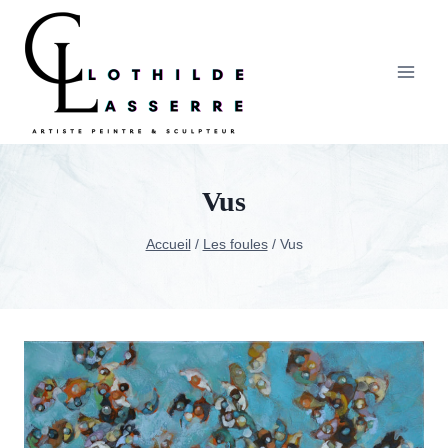
Aller
au
contenu
Vus
Accueil
/
Les foules
/
Vus