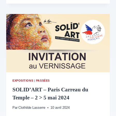
PARIS
CARREAU
DU
TEMPLE
–
1
>
4
MAI
2025
EXPOSITIONS
|
PASSÉES
SOLID’ART – Paris Carreau du
Temple – 2 > 5 mai 2024
Par
Clothilde Lasserre
10 avril 2024