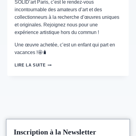
SOLID’art Paris, c’est le rendez-vous
incontournable des amateurs d’art et des
collectionneurs à la recherche d’œuvres uniques
et originales. Rejoignez nous pour une
expérience artistique hors du commun !
Une œuvre achetée, c’est un enfant qui part en
vacances !🤩🧳
SOLID’ART
LIRE LA SUITE
–
PARIS
CARREAU
DU
TEMPLE
–
2
>
5
MAI
2024
Inscription à la Newsletter