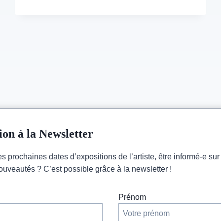
D’ART
–
LES
ATELIERS
DE
LA
BOUCLE
–
29
FEV/01
MARS
&
07/08
MARS
ion à la Newsletter
s prochaines dates d’expositions de l’artiste, être informé-e sur
ouveautés ? C’est possible grâce à la newsletter !
Prénom