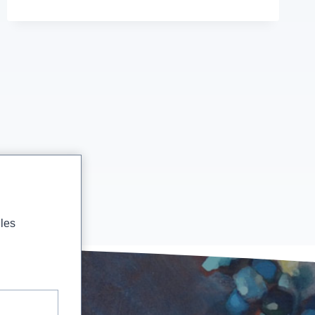
–
LOIR
ET
CHER
–
14/15
&
21/22
SEPTEMBRE
2019
 les