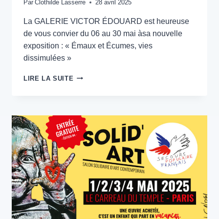
ÉCOLOGIQUES.
Par
Clothilde Lasserre
28 avril 2025
La GALERIE VICTOR ÉDOUARD est heureuse
de vous convier du 06 au 30 mai àsa nouvelle
exposition : « Émaux et Écumes, vies
dissimulées »
GALERIE
LIRE LA SUITE
VICTOR
EDOUARD
–
PARIS
–
DU
06
MAI
AU
07
JUIN
2025