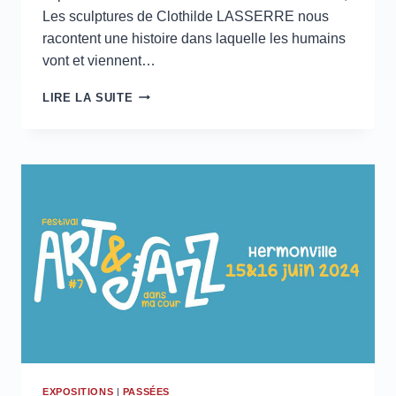
Les sculptures de Clothilde LASSERRE nous
racontent une histoire dans laquelle les humains
vont et viennent…
LE
LIRE LA SUITE
CIEL
&
LA
TERRE-
GALERIE
L’ATELIER
PERCHÉ
–
20
SEPTEMBRE
>
11
NOVEMBRE
2024
EXPOSITIONS
|
PASSÉES