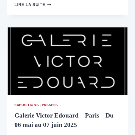
DU
LIRE LA SUITE
13
AU
28
SEPTEMBRE
2025,
RAIZEUX
ACCUEILLERA
LA
PREMIÈRE
ÉDITION
DU
FESTIVAL
GERMINATIONS,
PLACÉ
SOUS
LE
EXPOSITIONS
|
PASSÉES
SIGNE
DES
Galerie Victor Edouard – Paris – Du
REGARDS
06 mai au 07 juin 2025
HUMANISTES
ET