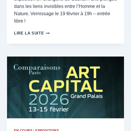
dans les liens invisibles entre l’Homme et la
Nature. Vernissage le 19 février à 19h – entrée
libre !
DU
LIRE LA SUITE
16
FÉVRIER
AU
11
AVRIL
2026
–
À
L’ORANGERIE
DE
CACHAN
–
MON
EXPOSITION
EN COURS
|
EXPOSITIONS