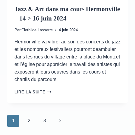
Jazz & Art dans ma cour- Hermonville
– 14 > 16 juin 2024
Par
Clothilde Lasserre
4 juin 2024
Hermonville va vibrer au son des concerts de jazz
et les nombreux festivaliers pourront déambuler
dans les rues du village entre la place du Montcet
et l’église pour apprécier le travail des artistes qui
exposeront leurs oeuvres dans les cours et
chartils du parcours.
JAZZ
LIRE LA SUITE
&
ART
DANS
MA
Navigation
Page
1
2
3
COUR-
HERMONVILLE
de
suivante
–