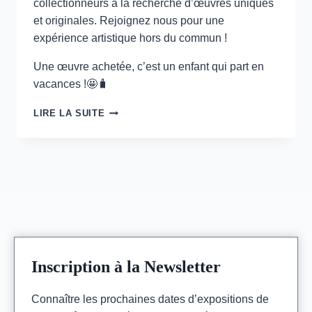
collectionneurs à la recherche d’œuvres uniques
et originales. Rejoignez nous pour une
expérience artistique hors du commun !
Une œuvre achetée, c’est un enfant qui part en
vacances !🤩🧳
SOLID’ART
LIRE LA SUITE
–
PARIS
CARREAU
DU
TEMPLE
–
2
>
5
MAI
2024
Inscription à la Newsletter
Connaître les prochaines dates d’expositions de