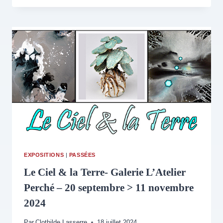
PARIS
CARREAU
DU
TEMPLE
–
1
>
4
MAI
2025
EXPOSITIONS
|
PASSÉES
Le Ciel & la Terre- Galerie L’Atelier
Perché – 20 septembre > 11 novembre
2024
Par
Clothilde Lasserre
18 juillet 2024