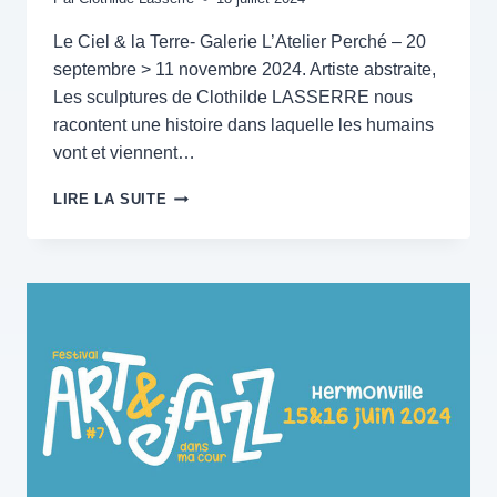
Le Ciel & la Terre- Galerie L’Atelier Perché – 20
septembre > 11 novembre 2024. Artiste abstraite,
Les sculptures de Clothilde LASSERRE nous
racontent une histoire dans laquelle les humains
vont et viennent…
LE
LIRE LA SUITE
CIEL
&
LA
TERRE-
GALERIE
L’ATELIER
PERCHÉ
–
20
SEPTEMBRE
>
11
NOVEMBRE