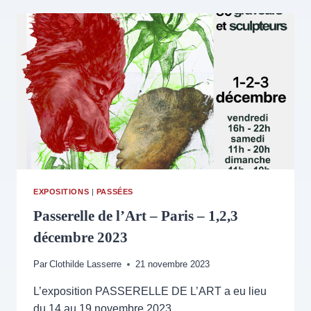
11
AVRIL
2026
–
À
L’ORANGERIE
DE
CACHAN
–
MON
EXPOSITION
EXPOSITIONS
|
PASSÉES
Passerelle de l’Art – Paris – 1,2,3
décembre 2023
Par
Clothilde Lasserre
21 novembre 2023
L’exposition PASSERELLE DE L’ART a eu lieu
du 14 au 19 novembre 2023