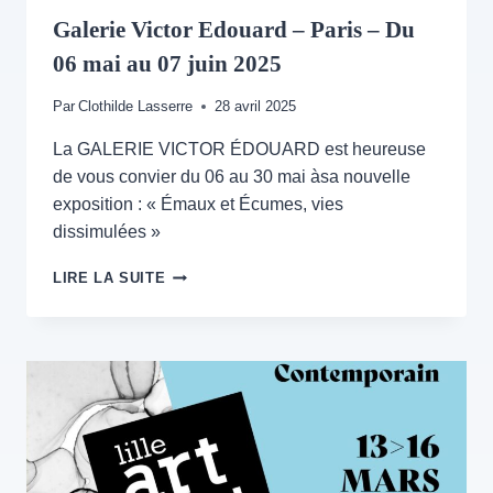
Galerie Victor Edouard – Paris – Du
06 mai au 07 juin 2025
Par
Clothilde Lasserre
28 avril 2025
La GALERIE VICTOR ÉDOUARD est heureuse
de vous convier du 06 au 30 mai àsa nouvelle
exposition : « Émaux et Écumes, vies
dissimulées »
GALERIE
LIRE LA SUITE
VICTOR
EDOUARD
–
PARIS
–
DU
06
MAI
AU
07