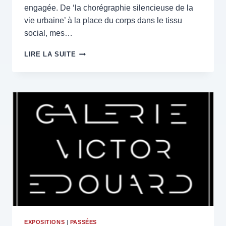
engagée. De ‘la chorégraphie silencieuse de la
vie urbaine’ à la place du corps dans le tissu
social, mes…
EN
LIRE LA SUITE
LUMIÈRE
DANS
SUBOART
MAGAZINE
#46
EXPOSITIONS
|
PASSÉES