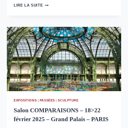
LILLE
LIRE LA SUITE
ART
UP
–
13>18
MARS
2025
–
LILLE
EXPOSITIONS
|
PASSÉES
|
SCULPTURE
Salon COMPARAISONS – 18>22
février 2025 – Grand Palais – PARIS